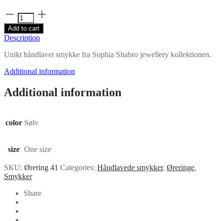
Debora
Øreringe
Add to cart
quantity
Description
Unikt håndlavet smykke fra Sophia Shabro jewellery kollektionen.
Additional information
Additional information
color
Sølv
size
One size
SKU:
Ørering 41
Categories:
Håndlavede smykker
,
Øreringe
,
Smykker
Share