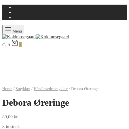
Menu
Cart
0
Home
/
Smykker
/
Håndlavede smykker
/
Debora Øreringe
Debora Øreringe
89,00
kr.
8 in stock