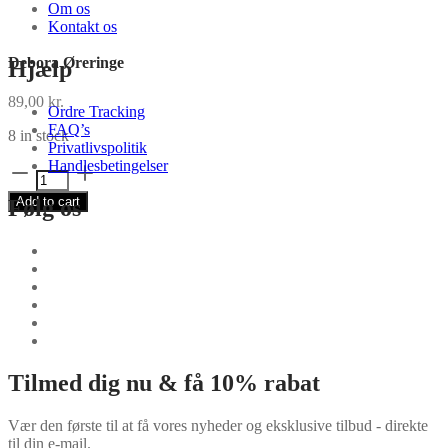
Om os
Kontakt os
Debora Øreringe
Hjælp
89,00
kr.
Ordre Tracking
FAQ’s
8 in stock
Privatlivspolitik
Handlesbetingelser
Debora
Øreringe
Add to cart
Følg os
quantity
Tilmed dig nu & få 10% rabat
Vær den første til at få vores nyheder og eksklusive tilbud - direkte
til din e-mail.