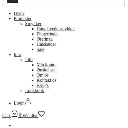
Hjem
Produkter
Smykker
Håndlavede smykker
Fingerringe
Øreringe
Halskæder
Sale
Info
Info
Min konto
Ønskeliste
Om os
Kontakt os
FAQ’s
Lookbook
Login
Cart
0
Wishlist