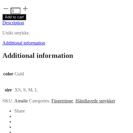
Amalie
Fingerring
Add to cart
quantity
Description
Unikt smykke.
Additional information
Additional information
color
Guld
size
XS, S, M, L
SKU:
Amalie
Categories:
Fingerringe
,
Håndlavede smykker
Share