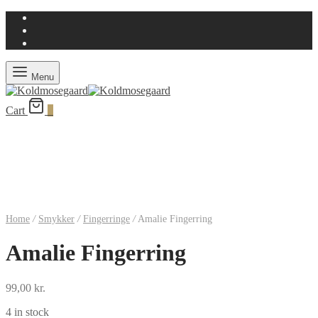
Menu
Cart
0
Home
/
Smykker
/
Fingerringe
/
Amalie Fingerring
Amalie Fingerring
99,00
kr.
4 in stock