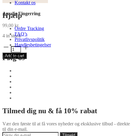
Kontakt os
Amalie Fingerring
Hjælp
99,00
kr.
Ordre Tracking
FAQ’s
4 in stock
Privatlivspolitik
Handlesbetingelser
Amalie
Fingerring
Add to cart
Følg os
quantity
Tilmed dig nu & få 10% rabat
Vær den første til at få vores nyheder og eksklusive tilbud - direkte
til din e-mail.