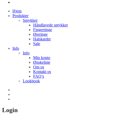
Hjem
Produkter
Smykker
Håndlavede smykker
Fingerringe
Øreringe
Halskæder
Sale
Info
Info
Min konto
Ønskeliste
Om os
Kontakt os
FAQ’s
Lookbook
Login